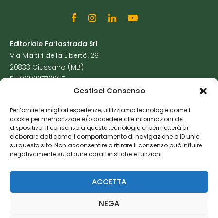
Editoriale Farlastrada Srl
Via Martiri della Libertà, 28
20833 Giussano (MB)
P.I. 06982770965
Gestisci Consenso
Privacy Policy
Per fornire le migliori esperienze, utilizziamo tecnologie come i
Cookie Policy
cookie per memorizzare e/o accedere alle informazioni del
Risorse Aggiuntive
dispositivo. Il consenso a queste tecnologie ci permetterà di
elaborare dati come il comportamento di navigazione o ID unici
su questo sito. Non acconsentire o ritirare il consenso può influire
negativamente su alcune caratteristiche e funzioni.
ACCETTA
NEGA