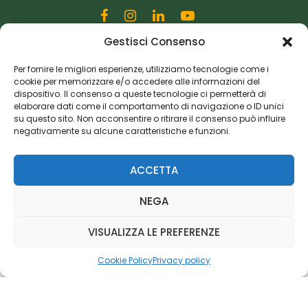
Gestisci Consenso
Editoriale Farlastrada Srl
Via Martiri della Libertà, 28
Per fornire le migliori esperienze, utilizziamo tecnologie come i
cookie per memorizzare e/o accedere alle informazioni del
20833 Giussano (MB)
dispositivo. Il consenso a queste tecnologie ci permetterà di
P.I. 06982770965
elaborare dati come il comportamento di navigazione o ID unici
su questo sito. Non acconsentire o ritirare il consenso può influire
negativamente su alcune caratteristiche e funzioni.
Privacy Policy
Cookie Policy
Risorse Aggiuntive
ACCETTA
NEGA
VISUALIZZA LE PREFERENZE
Cookie Policy
Privacy policy