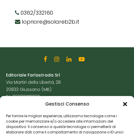
0362/332160
lopriore@solareb2b.it
Editoriale Farlastrada Srl
Via Martiri della Libertà, 28
20833 Giussano (MB)
P.I. 06982770965
Gestisci Consenso
Privacy Policy
Per fornire le migliori esperienze, utilizziamo tecnologie come i
Cookie Policy
cookie per memorizzare e/o accedere alle informazioni del
Risorse Aggiuntive
dispositivo. Il consenso a queste tecnologie ci permetterà di
elaborare dati come il comportamento di navigazione o ID unici