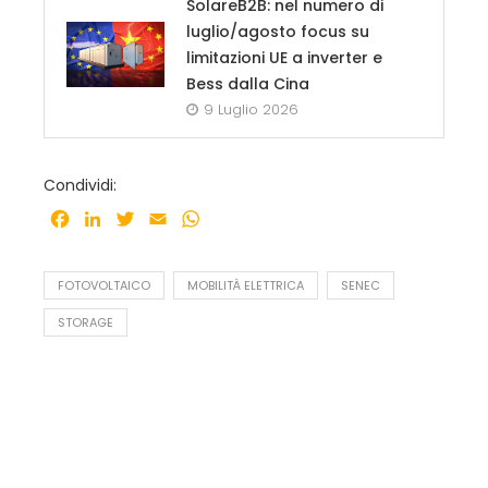
SolareB2B: nel numero di
luglio/agosto focus su
limitazioni UE a inverter e
Bess dalla Cina
9 Luglio 2026
Condividi:
Facebook
LinkedIn
Twitter
Email
WhatsApp
FOTOVOLTAICO
MOBILITÀ ELETTRICA
SENEC
STORAGE