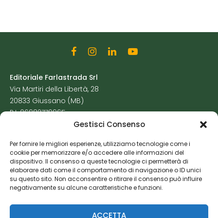
Editoriale Farlastrada Srl
Via Martiri della Libertà, 28
20833 Giussano (MB)
P.I. 06982770965
Gestisci Consenso
Privacy Policy
Per fornire le migliori esperienze, utilizziamo tecnologie come i
Cookie Policy
cookie per memorizzare e/o accedere alle informazioni del
Risorse Aggiuntive
dispositivo. Il consenso a queste tecnologie ci permetterà di
elaborare dati come il comportamento di navigazione o ID unici
su questo sito. Non acconsentire o ritirare il consenso può influire
negativamente su alcune caratteristiche e funzioni.
ACCETTA