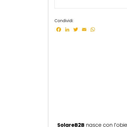
Condividi:
Facebook
LinkedIn
Twitter
Email
WhatsApp
SolareB2B
nasce con l’obiet