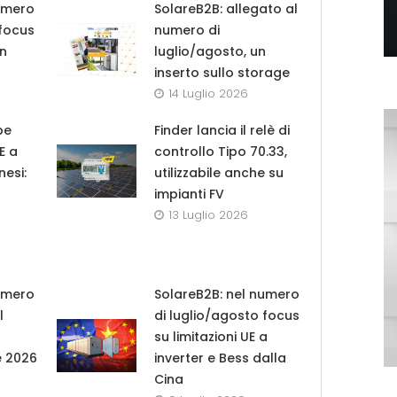
umero
SolareB2B: allegato al
 focus
numero di
in
luglio/agosto, un
inserto sullo storage
14 Luglio 2026
pe
Finder lancia il relè di
UE a
controllo Tipo 70.33,
nesi:
utilizzabile anche su
impianti FV
13 Luglio 2026
umero
SolareB2B: nel numero
l
di luglio/agosto focus
su limitazioni UE a
e 2026
inverter e Bess dalla
Cina