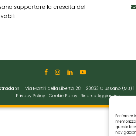
ssano supportare la crescita del
abili.
strada Srl
-
Via Martiri della Libertà, 28
–
20833 Giussano (MB)
|
Privacy Policy
|
Cookie Policy
|
Risorse Aggiuntive
Per fornire
memorizzare
queste tec
navigazione