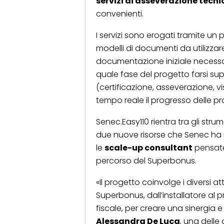
servizi di asseverazione tecnic
convenienti.
I servizi sono erogati tramite un 
modelli di documenti da utilizzar
documentazione iniziale necessari
quale fase del progetto farsi supp
(certificazione, asseverazione, vi
tempo reale il progresso delle pr
Senec.Easy110 rientra tra gli strum
due nuove risorse che Senec ha 
le
scale-up consultant
pensate 
percorso del Superbonus.
«Il progetto coinvolge i diversi a
Superbonus, dall’installatore al p
fiscale, per creare una sinergia e
Alessandra De Luca
, una delle