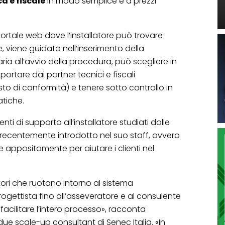
a e fiscale
in modo semplice e a prezzi
portale web dove l’installatore può trovare
e, viene guidato nell’inserimento della
a all’avvio della procedura, può scegliere in
ortare dai partner tecnici e fiscali
sto di conformità) e tenere sotto controllo in
atiche.
enti di supporto all’installatore studiati dalle
recentemente introdotto nel suo staff, ovvero
appositamente per aiutare i clienti nel
ttori che ruotano intorno al sistema
rogettista fino all’asseveratore e al consulente
 facilitare l’intero processo», racconta
 due scale-up consultant di Senec Italia. «In