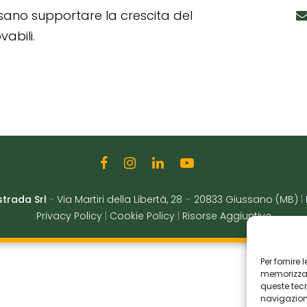
ssano supportare la crescita del
abili.
strada Srl
-
Via Martiri della Libertà, 28
–
20833 Giussano (MB)
|
Privacy Policy
|
Cookie Policy
|
Risorse Aggiuntive
Per fornire
memorizzare
queste tec
navigazione