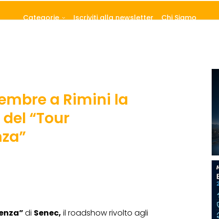
Categorie
Iscriviti alla newsletter
Chi Siamo
vembre a Rimini la
del “Tour
nza”
denza”
di
Senec,
il roadshow rivolto agli