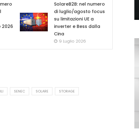
umero
SolareB2B: nel numero
l
di luglio/agosto focus
su limitazioni UE a
e 2026
inverter e Bess dalla
Cina
9 Luglio 2026
LI
SENEC
SOLARE
STORAGE