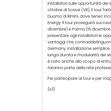
installatori sulle opportunità dei 
ottobre di Soave (VR), il tour far
Duomo di Rimini, dove Senec incont
Energy. Il tour proseguirà succe
dicembre) e Parma (15 dicembre).
presentare agli installatori le op
vantaggi che contraddistinguono 
Germany, installazione semplice 
lunga durata e modularità del sist
è nato anche allo scopo di entrar
faranno parte della rete professi
Per partecipare al tour e per ma
(s3)