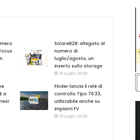
umero
SolareB2B: allegato al
 focus
numero di
in
luglio/agosto, un
inserto sullo storage
14 Luglio 2026
pe
Finder lancia il relè di
UE a
controllo Tipo 70.33,
nesi:
utilizzabile anche su
impianti FV
13 Luglio 2026