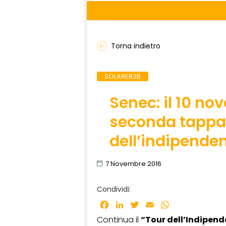
Torna indietro
SOLAREB2B
Senec: il 10 no
seconda tappa 
dell’indipende
7 Novembre 2016
Condividi:
Facebook
LinkedIn
Twitter
Email
WhatsApp
Continua il
“Tour dell’Indipen