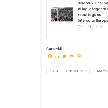
SolareB2B: nel n
di luglio/agosto i
reportage su
Intersolar Europ
10 Luglio 2026
Condividi:
Facebook
LinkedIn
Twitter
Email
WhatsApp
CORSI
FOTOVOLTAICO
RINNOVABI