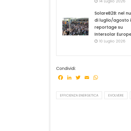
14 Luglio 2026
SolareB2B: nel n
di luglio/agosto i
reportage su
Intersolar Europ
10 Luglio 2026
Condividi:
Facebook
LinkedIn
Twitter
Email
WhatsApp
EFFICIENZA ENERGETICA
EVOLVERE