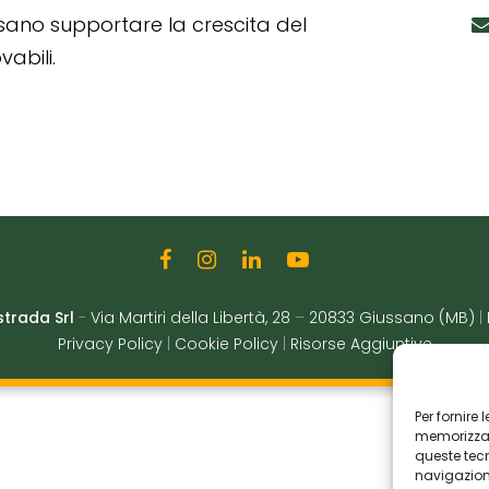
ssano supportare la crescita del
abili.
strada Srl
-
Via Martiri della Libertà, 28
–
20833 Giussano (MB)
|
Privacy Policy
|
Cookie Policy
|
Risorse Aggiuntive
Per fornire
memorizzare
queste tec
navigazione