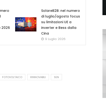
umero
SolareB2B: nel numero
l
di luglio/agosto focus
su limitazioni UE a
e 2026
inverter e Bess dalla
Cina
9 Luglio 2026
FOTOVOLTAICO
RINNOVABILI
SEN