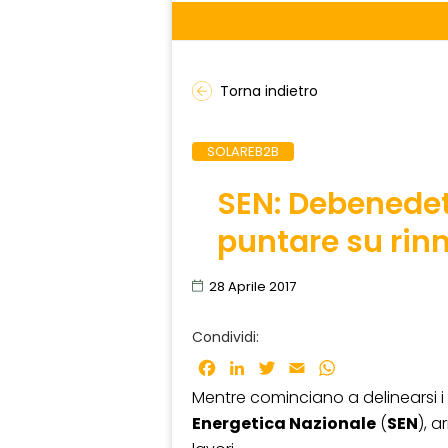
Torna indietro
SOLAREB2B
SEN: Debenedett
puntare su rinn
28 Aprile 2017
Condividi:
Facebook
LinkedIn
Twitter
Email
WhatsApp
Mentre cominciano a delinearsi i
Energetica Nazionale
(
SEN
), 