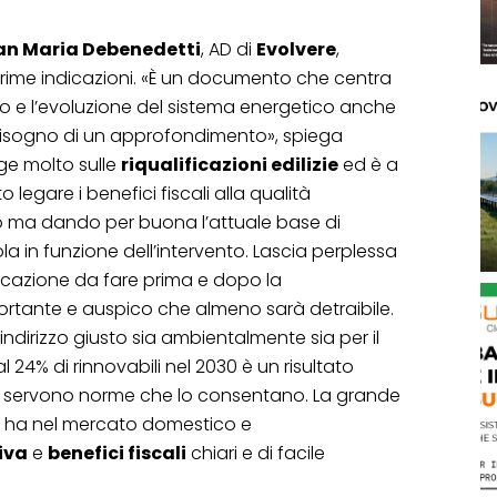
an Maria Debenedetti
, AD di
Evolvere
,
prime indicazioni. «È un documento che centra
ppo e l’evoluzione del sistema energetico anche
bisogno di un approfondimento», spiega
ge molto sulle
riqualificazioni edilizie
ed è a
 legare i benefici fiscali alla qualità
to ma dando per buona l’attuale base di
a in funzione dell’intervento. Lascia perplessa
ficazione da fare prima e dopo la
portante e auspico che almeno sarà detraibile.
indirizzo giusto sia ambientalmente sia per il
l 24% di rinnovabili nel 2030 è un risultato
 servono norme che lo consentano. La grande
i ha nel mercato domestico e
iva
e
benefici fiscali
chiari e di facile