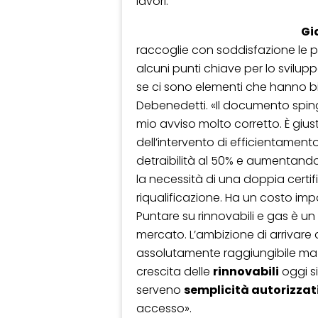
lavori.
Gi
raccoglie con soddisfazione le 
alcuni punti chiave per lo svilu
se ci sono elementi che hanno 
Debenedetti. «Il documento spin
mio avviso molto corretto. È giusto
dell’intervento di efficientamen
detraibilità al 50% e aumentandol
la necessità di una doppia certi
riqualificazione. Ha un costo im
Puntare su rinnovabili e gas è un 
mercato. L’ambizione di arrivare a
assolutamente raggiungibile ma
crescita delle
rinnovabili
oggi s
serveno
semplicità autorizzat
accesso».