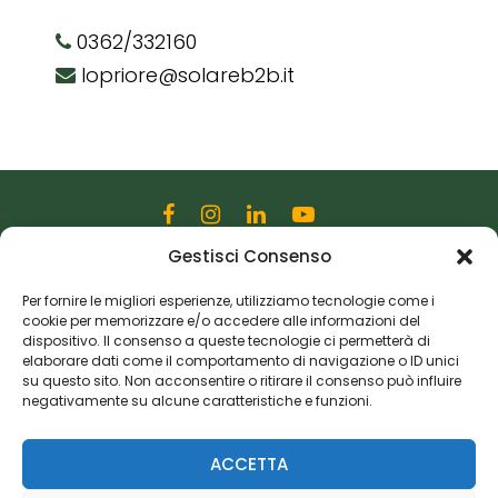
0362/332160
lopriore@solareb2b.it
Gestisci Consenso
Editoriale Farlastrada Srl
Via Martiri della Libertà, 28
Per fornire le migliori esperienze, utilizziamo tecnologie come i
cookie per memorizzare e/o accedere alle informazioni del
20833 Giussano (MB)
dispositivo. Il consenso a queste tecnologie ci permetterà di
P.I. 06982770965
elaborare dati come il comportamento di navigazione o ID unici
su questo sito. Non acconsentire o ritirare il consenso può influire
negativamente su alcune caratteristiche e funzioni.
Privacy Policy
Cookie Policy
Risorse Aggiuntive
ACCETTA