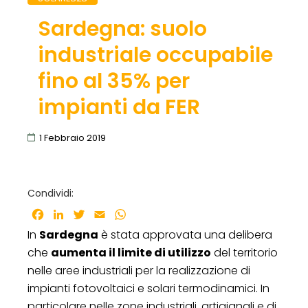
Sardegna: suolo
industriale occupabile
fino al 35% per
impianti da FER
1 Febbraio 2019
Condividi:
Facebook
LinkedIn
Twitter
Email
WhatsApp
In
Sardegna
è stata approvata una delibera
che
aumenta il limite di utilizzo
del territorio
nelle aree industriali per la realizzazione di
impianti fotovoltaici e solari termodinamici. In
particolare nelle zone industriali, artigianali e di