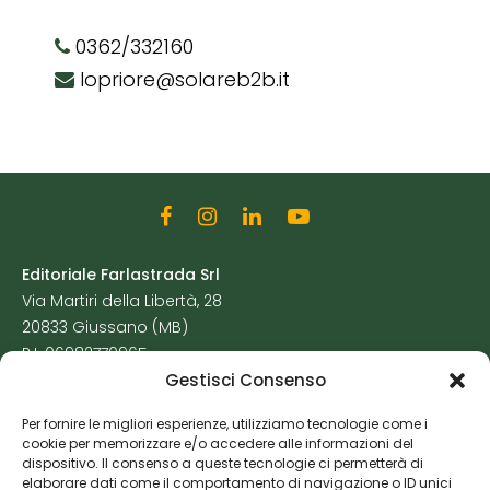
0362/332160
lopriore@solareb2b.it
Editoriale Farlastrada Srl
Via Martiri della Libertà, 28
20833 Giussano (MB)
P.I. 06982770965
Gestisci Consenso
Privacy Policy
Per fornire le migliori esperienze, utilizziamo tecnologie come i
Cookie Policy
cookie per memorizzare e/o accedere alle informazioni del
Risorse Aggiuntive
dispositivo. Il consenso a queste tecnologie ci permetterà di
elaborare dati come il comportamento di navigazione o ID unici