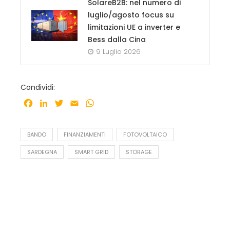
SolareB2B: nel numero di
luglio/agosto focus su
limitazioni UE a inverter e
Bess dalla Cina
9 Luglio 2026
Condividi:
Facebook
LinkedIn
Twitter
Email
WhatsApp
BANDO
FINANZIAMENTI
FOTOVOLTAICO
SARDEGNA
SMART GRID
STORAGE