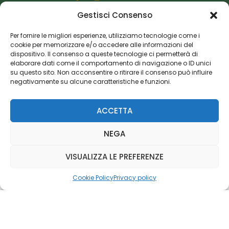
Gestisci Consenso
Editoriale Farlastrada Srl
Via Martiri della Libertà, 28
Per fornire le migliori esperienze, utilizziamo tecnologie come i
cookie per memorizzare e/o accedere alle informazioni del
20833 Giussano (MB)
dispositivo. Il consenso a queste tecnologie ci permetterà di
P.I. 06982770965
elaborare dati come il comportamento di navigazione o ID unici
su questo sito. Non acconsentire o ritirare il consenso può influire
negativamente su alcune caratteristiche e funzioni.
Privacy Policy
Cookie Policy
Risorse Aggiuntive
ACCETTA
NEGA
VISUALIZZA LE PREFERENZE
Cookie Policy
Privacy policy