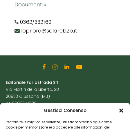
Documenti »
0362/332160
lopriore@solareb2b.it
Editoriale Farlastrada Srl
Via Martiri della Libertà, 28
20833 Giussano (MB)
P.I. 06982770965
Gestisci Consenso
Privacy Policy
Per fornire le migliori esperienze, utilizziamo tecnologie come i
Cookie Policy
cookie per memorizzare e/o accedere alle informazioni del