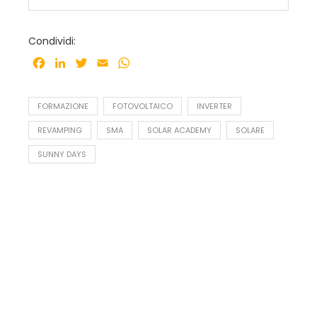
Condividi:
Facebook
LinkedIn
Twitter
Email
WhatsApp
FORMAZIONE
FOTOVOLTAICO
INVERTER
REVAMPING
SMA
SOLAR ACADEMY
SOLARE
SUNNY DAYS