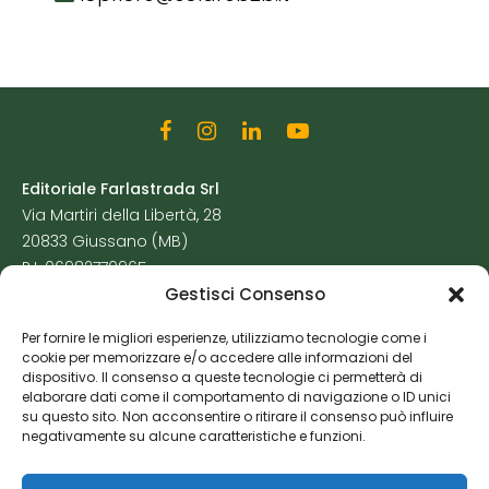
Editoriale Farlastrada Srl
Via Martiri della Libertà, 28
20833 Giussano (MB)
P.I. 06982770965
Gestisci Consenso
Privacy Policy
Per fornire le migliori esperienze, utilizziamo tecnologie come i
Cookie Policy
cookie per memorizzare e/o accedere alle informazioni del
Risorse Aggiuntive
dispositivo. Il consenso a queste tecnologie ci permetterà di
elaborare dati come il comportamento di navigazione o ID unici
su questo sito. Non acconsentire o ritirare il consenso può influire
negativamente su alcune caratteristiche e funzioni.