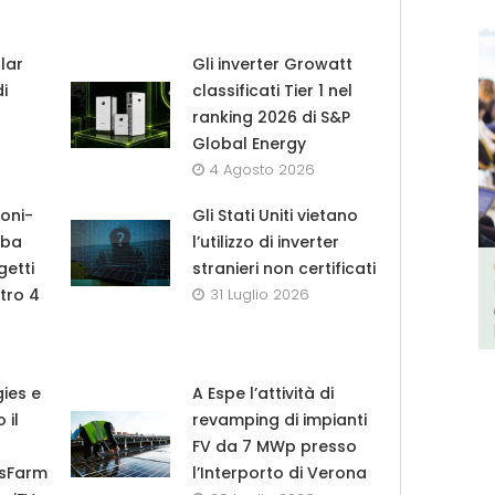
lar
Gli inverter Growatt
di
classificati Tier 1 nel
ranking 2026 di S&P
Global Energy
4 Agosto 2026
roni-
Gli Stati Uniti vietano
lba
l’utilizzo di inverter
getti
stranieri non certificati
tro 4
31 Luglio 2026
ies e
A Espe l’attività di
 il
revamping di impianti
FV da 7 MWp presso
esFarm
l’Interporto di Verona