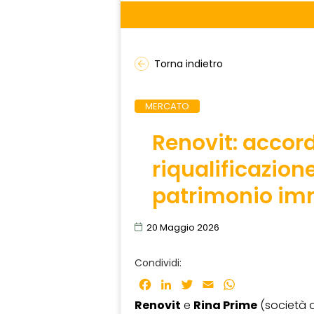
Torna indietro
MERCATO
Renovit: accord
riqualificazion
patrimonio im
20 Maggio 2026
Condividi:
Facebook
LinkedIn
Twitter
Email
WhatsApp
Renovit
e
Rina Prime
(società 