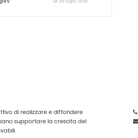
griFV
29 Luglio 2026
tivo di realizzare e diffondere
ssano supportare la crescita del
abili.