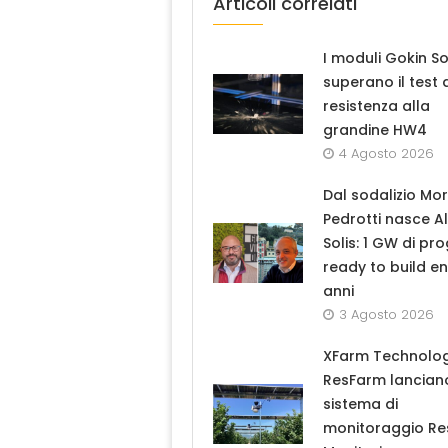
Articoli correlati
I moduli Gokin So
superano il test 
resistenza alla
grandine HW4
4 Agosto 2026
Dal sodalizio Mo
Pedrotti nasce A
Solis: 1 GW di pro
ready to build en
anni
3 Agosto 2026
XFarm Technolog
ResFarm lanciano
sistema di
monitoraggio R