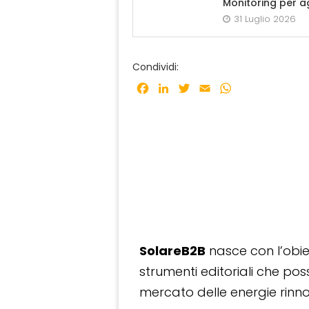
Monitoring per a
31 Luglio 2026
Condividi:
Facebook
LinkedIn
Twitter
Email
WhatsApp
SolareB2B
nasce con l’obiet
strumenti editoriali che po
mercato delle energie rinnov