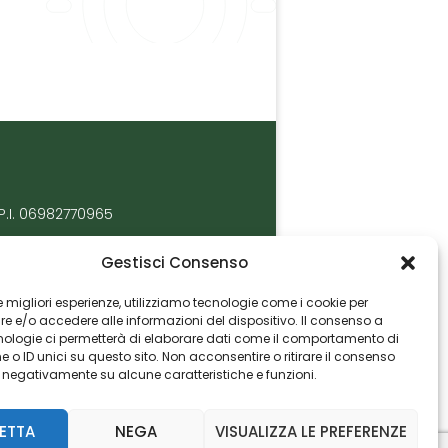
P.I. 06982770965
Gestisci Consenso
 le migliori esperienze, utilizziamo tecnologie come i cookie per
 e/o accedere alle informazioni del dispositivo. Il consenso a
nologie ci permetterà di elaborare dati come il comportamento di
 o ID unici su questo sito. Non acconsentire o ritirare il consenso
e negativamente su alcune caratteristiche e funzioni.
ETTA
NEGA
VISUALIZZA LE PREFERENZE