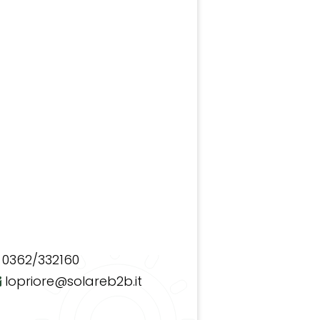
0362/332160
lopriore@solareb2b.it