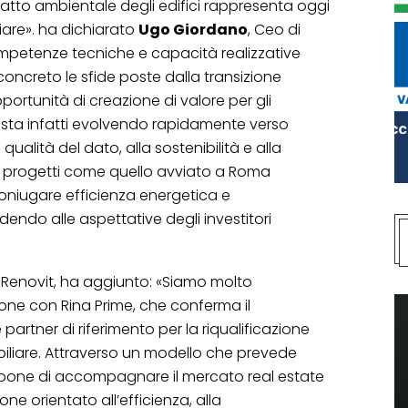
patto ambientale degli edifici rappresenta oggi
liare». ha dichiarato
Ugo Giordano
, Ceo di
competenze tecniche e capacità realizzative
oncreto le sfide poste dalla transizione
ortunità di creazione di valore per gli
re sta infatti evolvendo rapidamente verso
qualità del dato, alla sostenibilità e alla
, progetti come quello avviato a Roma
oniugare efficienza energetica e
dendo alle aspettative degli investitori
i Renovit, ha aggiunto: «Siamo molto
ione con Rina Prime, che conferma il
rtner di riferimento per la riqualificazione
iliare. Attraverso un modello che prevede
propone di accompagnare il mercato real estate
ne orientato all’efficienza, alla