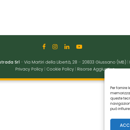
strada Srl
-
Via Martiri della Libertà, 28
–
20833 Giussano (MB)
|
Privacy Policy
|
Cookie Policy
|
Risorse Aggiuntive
Per fornire
memorizzare
queste tec
navigazione
può influir
ACC