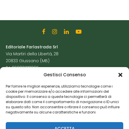
Editoriale Farlastrada Srl
Via Martiri della Libertà, 28
20833 Giussano (MB)
P.I. 06982770965
Gestisci Consenso
Privacy Policy
Per fornire le migliori esperienze, utilizziamo tecnologie come i
Cookie Policy
cookie per memorizzare e/o accedere alle informazioni del
Risorse Aggiuntive
dispositivo. Il consenso a queste tecnologie ci permetterà di
elaborare dati come il comportamento di navigazione o ID unici
su questo sito. Non acconsentire o ritirare il consenso può influire
negativamente su alcune caratteristiche e funzioni.
ACCETTA