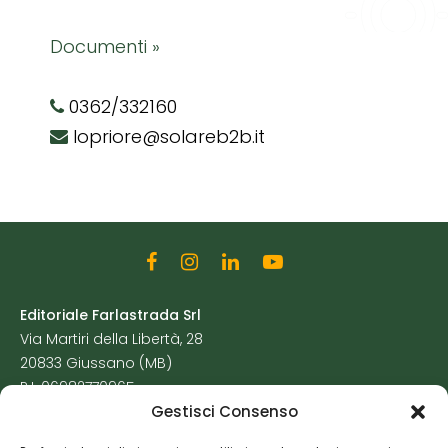
Documenti »
0362/332160
lopriore@solareb2b.it
Editoriale Farlastrada Srl
Via Martiri della Libertà, 28
20833 Giussano (MB)
P.I. 06982770965
Gestisci Consenso
Privacy Policy