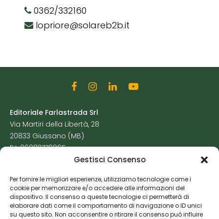
0362/332160
lopriore@solareb2b.it
Editoriale Farlastrada Srl
Via Martiri della Libertà, 28
20833 Giussano (MB)
P.I. 06982770965
Gestisci Consenso
Privacy Policy
Per fornire le migliori esperienze, utilizziamo tecnologie come i
Cookie Policy
cookie per memorizzare e/o accedere alle informazioni del
Risorse Aggiuntive
dispositivo. Il consenso a queste tecnologie ci permetterà di
elaborare dati come il comportamento di navigazione o ID unici
su questo sito. Non acconsentire o ritirare il consenso può influire