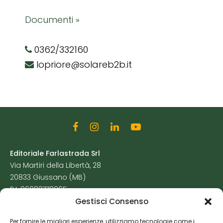
Documenti »
0362/332160
lopriore@solareb2b.it
Editoriale Farlastrada Srl
Via Martiri della Libertà, 28
20833 Giussano (MB)
P.I. 06982770965
Gestisci Consenso
Privacy Policy
Per fornire le migliori esperienze, utilizziamo tecnologie come i