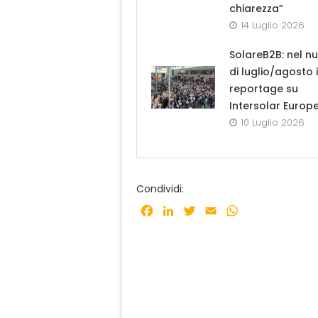
chiarezza”
14 Luglio 2026
SolareB2B: nel n
di luglio/agosto i
reportage su
Intersolar Europ
10 Luglio 2026
Condividi:
Facebook
LinkedIn
Twitter
Email
WhatsApp