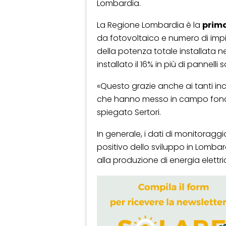
Lombardia.
La Regione Lombardia è la
prima
da fotovoltaico e numero di impiant
della potenza totale installata n
installato il 16% in più di pannelli
«Questo grazie anche ai tanti in
che hanno messo in campo fondi r
spiegato Sertori.
In generale, i dati di monitoragg
positivo dello sviluppo in Lombar
alla produzione di energia elettr