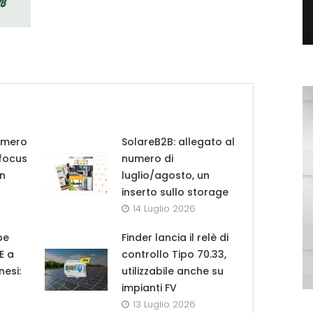
umero
SolareB2B: allegato al
 focus
numero di
in
luglio/agosto, un
inserto sullo storage
14 Luglio 2026
pe
Finder lancia il relè di
UE a
controllo Tipo 70.33,
nesi:
utilizzabile anche su
impianti FV
13 Luglio 2026