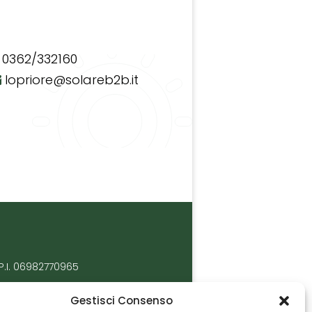
0362/332160
lopriore@solareb2b.it
P.I. 06982770965
Gestisci Consenso