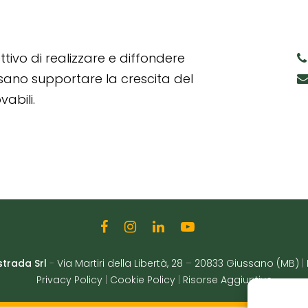
tivo di realizzare e diffondere
ssano supportare la crescita del
abili.
strada Srl
-
Via Martiri della Libertà, 28
–
20833 Giussano (MB)
|
Privacy Policy
|
Cookie Policy
|
Risorse Aggiuntive