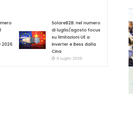
umero
SolareB2B: nel numero
l
di luglio/agosto focus
su limitazioni UE a
e 2026
inverter e Bess dalla
Cina
9 Luglio 2026