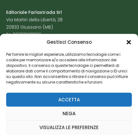
Editoriale Farlastrada Srl
Via Martiri della Libertà, 28
20833 Giussano (MB)
P.I. 06982770965
Gestisci Consenso
Privacy Policy
Per fornire le migliori esperienze, utilizziamo tecnologie come i
Cookie Policy
cookie per memorizzare e/o accedere alle informazioni del
Risorse Aggiuntive
dispositivo. Il consenso a queste tecnologie ci permetterà di
elaborare dati come il comportamento di navigazione o ID unici
su questo sito. Non acconsentire o ritirare il consenso può influire
negativamente su alcune caratteristiche e funzioni.
ACCETTA
NEGA
VISUALIZZA LE PREFERENZE