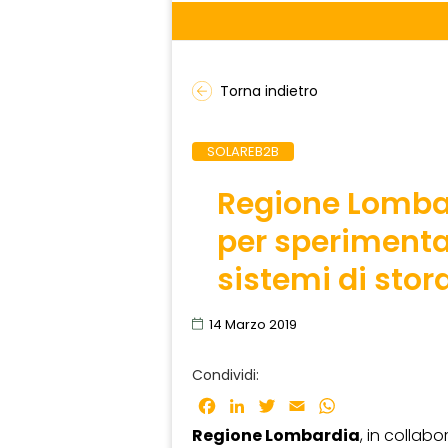
Torna indietro
SOLAREB2B
Regione Lombar
per sperimenta
sistemi di stor
14 Marzo 2019
Condividi:
Facebook
LinkedIn
Twitter
Email
WhatsApp
Regione Lombardia
, in collab