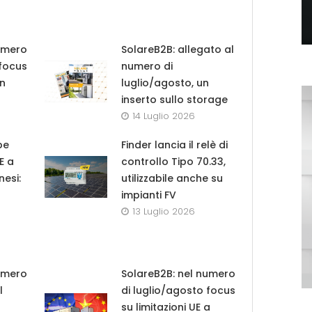
umero
SolareB2B: allegato al
 focus
numero di
in
luglio/agosto, un
inserto sullo storage
14 Luglio 2026
pe
Finder lancia il relè di
UE a
controllo Tipo 70.33,
nesi:
utilizzabile anche su
impianti FV
13 Luglio 2026
umero
SolareB2B: nel numero
l
di luglio/agosto focus
su limitazioni UE a