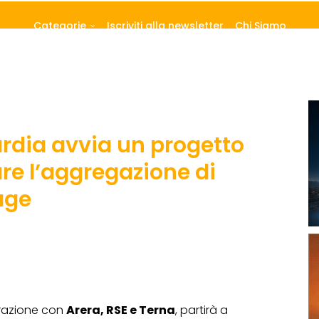
Categorie
Iscriviti alla newsletter
Chi Siamo
dia avvia un progetto
re l’aggregazione di
age
orazione con
Arera, RSE e Terna
, partirà a