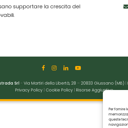
ssano supportare la crescita del
abili.
strada Srl
-
Via Martiri della Libertà, 28
–
20833 Giussano (MB)
|
Privacy Policy
|
Cookie Policy
|
Risorse Aggiuntive
Per fornire
memorizzare
queste tec
navigazione