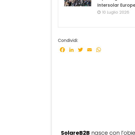
Intersolar Europ
10 Luglio 2026
Condividi:
Facebook
LinkedIn
Twitter
Email
WhatsApp
SolareB2B
nasce con l’obiet