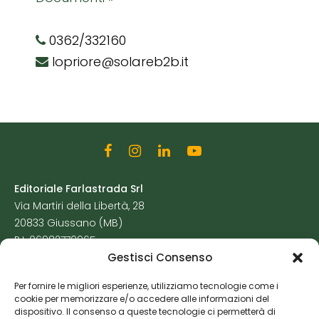
0362/332160
lopriore@solareb2b.it
Editoriale Farlastrada Srl
Via Martiri della Libertà, 28
20833 Giussano (MB)
P.I. 06982770965
Gestisci Consenso
Privacy Policy
Per fornire le migliori esperienze, utilizziamo tecnologie come i
Cookie Policy
cookie per memorizzare e/o accedere alle informazioni del
Risorse Aggiuntive
dispositivo. Il consenso a queste tecnologie ci permetterà di