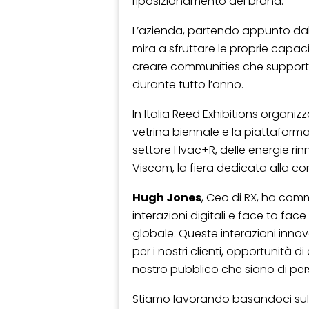
riposizionamento del brand.
L’azienda, partendo appunto dalla 
mira a sfruttare le proprie capaci
creare communities che supportino
durante tutto l’anno.
In Italia Reed Exhibitions organ
vetrina biennale e la piattaform
settore Hvac+R, delle energie rinn
Viscom, la fiera dedicata alla co
Hugh Jones
, Ceo di RX, ha com
interazioni digitali e face to fa
globale. Queste interazioni innov
per i nostri clienti, opportunità d
nostro pubblico che siano di pers
Stiamo lavorando basandoci su