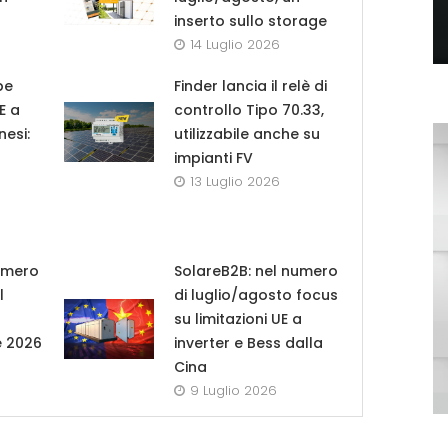
inserto sullo storage
14 Luglio 2026
pe
Finder lancia il relè di
UE a
controllo Tipo 70.33,
nesi:
utilizzabile anche su
impianti FV
13 Luglio 2026
umero
SolareB2B: nel numero
l
di luglio/agosto focus
su limitazioni UE a
e 2026
inverter e Bess dalla
Cina
9 Luglio 2026