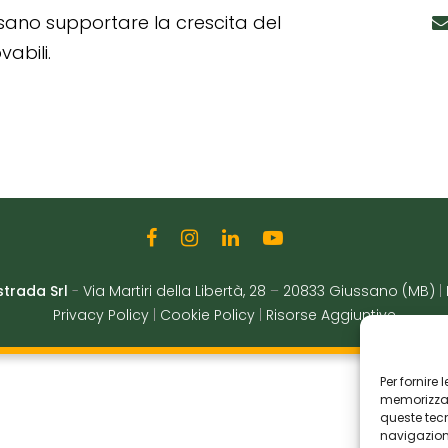
ssano supportare la crescita del
abili.
strada Srl
-
Via Martiri della Libertà, 28
–
20833 Giussano (MB)
|
Privacy Policy
|
Cookie Policy
|
Risorse Aggiuntive
Per fornire
memorizzare
queste tec
navigazione