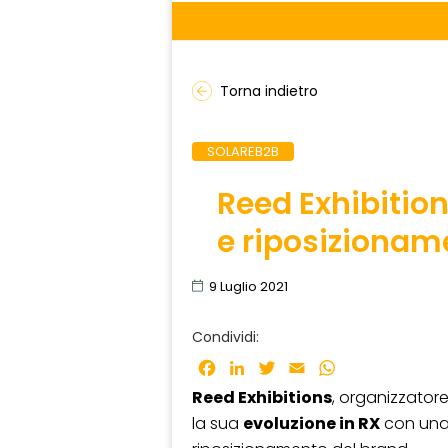
Torna indietro
SOLAREB2B
Reed Exhibition
e riposizionam
9 Luglio 2021
Condividi:
Facebook
LinkedIn
Twitter
Email
WhatsApp
Reed Exhibitions
, organizzatore 
la sua
evoluzione in RX
con una 