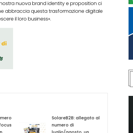
 nostra nuova brand identity e proposition ci
he abbraccia questa trasformazione digitale
escere il loro business».
umero
SolareB2B: allegato al
 focus
numero di
in
luglio/agosto, un