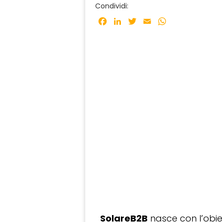
Condividi:
Facebook
LinkedIn
Twitter
Email
WhatsApp
SolareB2B
nasce con l’obiet