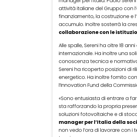
manager per l’Italia. Paolo Sere
attività italiane del Gruppo con l’
finanziamento, la costruzione e l’
accumulo. Inoltre sosterrà la cre
collaborazione con le istituzio
Alle spalle, Sereni ha oltre 18 anni
internazionale. Ha inoltre una s
conoscenza tecnica e normativa 
Sereni ha ricoperto posizioni di ri
energetico. Ha inoltre fornito co
l’Innovation Fund della Commiss
«Sono entusiasta di entrare a fa
sta rafforzando la propria prese
soluzioni fotovoltaiche e di st
manager per l’Italia della soc
non vedo l’ora di lavorare con i