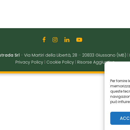
strada Srl
-
Via Martiri della Libertà, 28
–
20833 Giussano (MB)
|
Privacy Policy
|
Cookie Policy
|
Risorse Aggiuntive
Per fornire
memorizzare
queste tec
navigazione
può influir
ACC