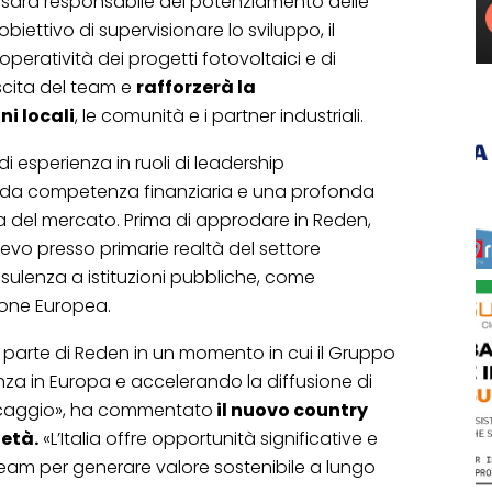
ni sarà responsabile del potenziamento delle
obiettivo di supervisionare lo sviluppo, il
operatività dei progetti fotovoltaici e di
scita del team e
rafforzerà la
ni locali
, le comunità e i partner industriali.
 di esperienza in ruoli di leadership
olida competenza finanziaria e una profonda
del mercato. Prima di approdare in Reden,
lievo presso primarie realtà del settore
nsulenza a istituzioni pubbliche, come
ione Europea.
r parte di Reden in un momento in cui il Gruppo
nza in Europa e accelerando la diffusione di
occaggio», ha commentato
il nuovo country
ietà.
«L’Italia offre opportunità significative e
 team per generare valore sostenibile a lungo