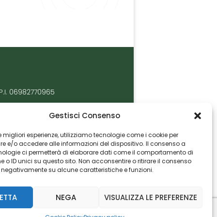
P.I. 06982770965
Gestisci Consenso
 le migliori esperienze, utilizziamo tecnologie come i cookie per
 e/o accedere alle informazioni del dispositivo. Il consenso a
nologie ci permetterà di elaborare dati come il comportamento di
 o ID unici su questo sito. Non acconsentire o ritirare il consenso
e negativamente su alcune caratteristiche e funzioni.
ETTA
NEGA
VISUALIZZA LE PREFERENZE