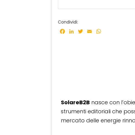
Condividi:
Facebook
LinkedIn
Twitter
Email
WhatsApp
SolareB2B
nasce con l’obiet
strumenti editoriali che po
mercato delle energie rinnov