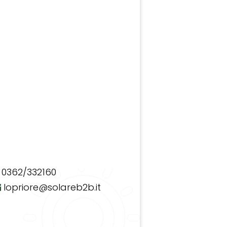
0362/332160
lopriore@solareb2b.it