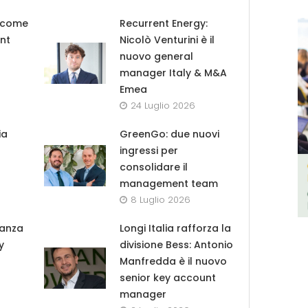
b come
Recurrent Energy:
nt
Nicolò Venturini è il
nuovo general
manager Italy & M&A
Emea
24 Luglio 2026
ia
GreenGo: due nuovi
ingressi per
consolidare il
management team
8 Luglio 2026
danza
Longi Italia rafforza la
y
divisione Bess: Antonio
Manfredda è il nuovo
senior key account
manager