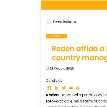
Torna indietro
PERSONE
Reden affida a P
country manager
21 Maggio 2026
Condividi:
Facebook
LinkedIn
Twitter
Email
WhatsApp
Reden
, attiva nella produzione 
fotovoltaico e nei sistemi di acc