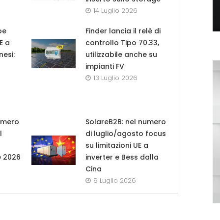
14 Luglio 2026
pe
Finder lancia il relè di
UE a
controllo Tipo 70.33,
nesi:
utilizzabile anche su
impianti FV
13 Luglio 2026
umero
SolareB2B: nel numero
l
di luglio/agosto focus
su limitazioni UE a
e 2026
inverter e Bess dalla
Cina
9 Luglio 2026