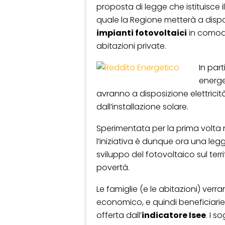
proposta di legge che istituisce i
quale la Regione metterà a disp
impianti fotovoltaici
in comoda
abitazioni private.
In part
energe
avranno a disposizione elettricit
dall’installazione solare.
Sperimentata per la prima volta
l’iniziativa è dunque ora una legg
sviluppo del fotovoltaico sul ter
povertà.
Le famiglie (e le abitazioni) ver
economico, e quindi beneficiari
offerta dall’
indicatore Isee
. I s