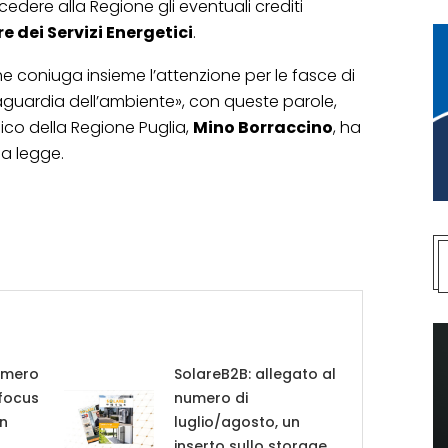
 cedere alla Regione gli eventuali crediti
e dei Servizi Energetici
.
e coniuga insieme l’attenzione per le fasce di
aguardia dell’ambiente», con queste parole,
ico della Regione Puglia,
Mino Borraccino
, ha
a legge.
umero
SolareB2B: allegato al
 focus
numero di
in
luglio/agosto, un
inserto sullo storage