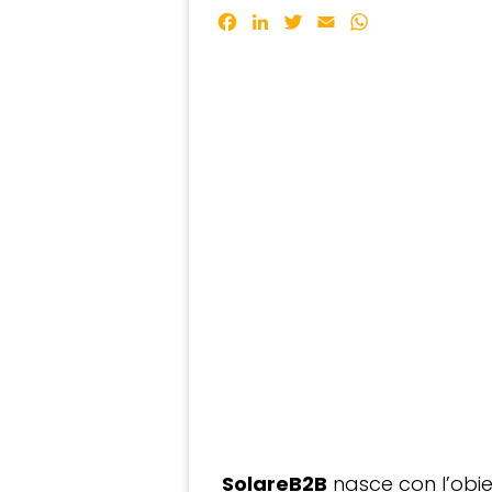
Facebook
LinkedIn
Twitter
Email
WhatsApp
SolareB2B
nasce con l’obiet