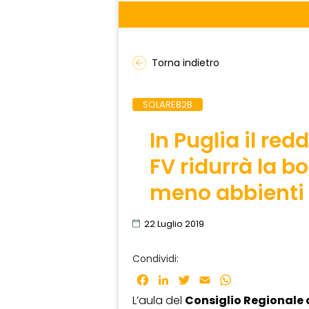
Torna indietro
SOLAREB2B
In Puglia il red
FV ridurrà la bo
meno abbienti
22 Luglio 2019
Condividi:
Facebook
LinkedIn
Twitter
Email
WhatsApp
L’aula del
Consiglio Regionale 