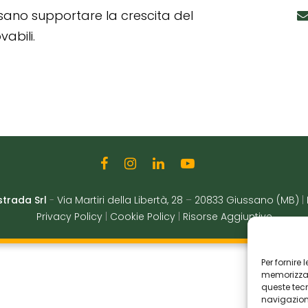
ssano supportare la crescita del
abili.
strada Srl
-
Via Martiri della Libertà, 28
–
20833 Giussano (MB)
|
Privacy Policy
|
Cookie Policy
|
Risorse Aggiuntive
Per fornire
memorizzare
queste tec
navigazione