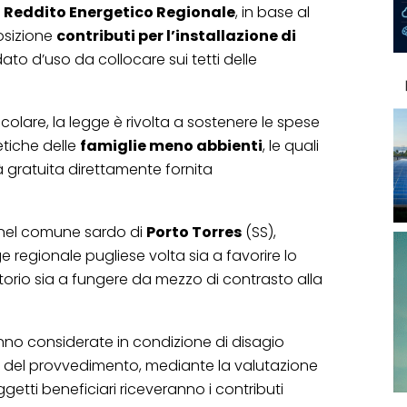
l
Reddito Energetico Regionale
, in base al
osizione
contributi per l’installazione di
to d’uso da collocare sui tetti delle
icolare, la legge è rivolta a sostenere le spese
tiche delle
famiglie meno abbienti
, le quali
à gratuita direttamente fornita
 nel comune sardo di
Porto Torres
(SS),
e regionale pugliese volta sia a favorire lo
ritorio sia a fungere da mezzo di contrasto alla
ranno considerate in condizione di disagio
e del provvedimento, mediante la valutazione
oggetti beneficiari riceveranno i contributi