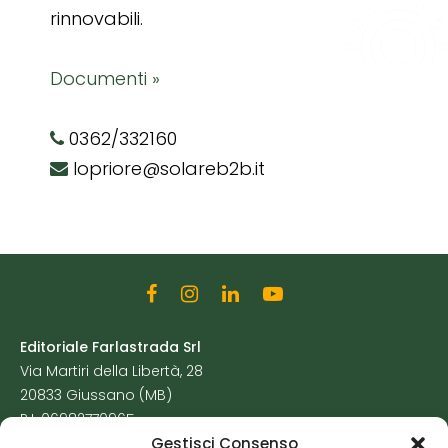
rinnovabili.
Documenti »
0362/332160
lopriore@solareb2b.it
Editoriale Farlastrada Srl
Via Martiri della Libertà, 28
20833 Giussano (MB)
P.I. 06982770965
Gestisci Consenso