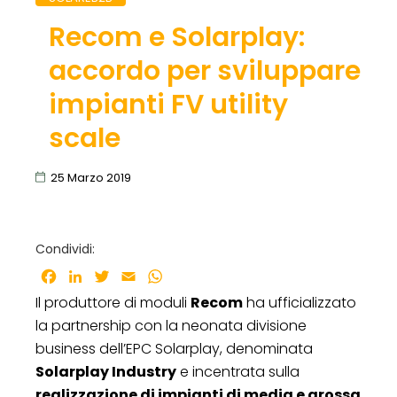
Recom e Solarplay:
accordo per sviluppare
impianti FV utility
scale
25 Marzo 2019
Condividi:
Facebook
LinkedIn
Twitter
Email
WhatsApp
Il produttore di moduli
Recom
ha ufficializzato
la partnership con la neonata divisione
business dell’EPC Solarplay, denominata
Solarplay Industry
e incentrata sulla
Da sinistra Marco Manzi, business
realizzazione di impianti di media e grossa