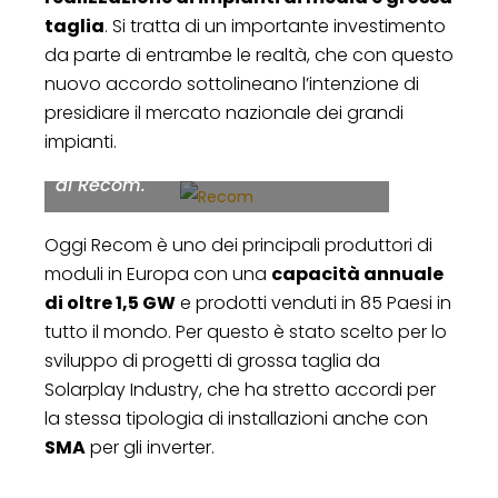
development manager di
taglia
. Si tratta di un importante investimento
Solarplay, Maria Giovanna
da parte di entrambe le realtà, che con questo
Gaglione, sales manager per l’Italia
nuovo accordo sottolineano l’intenzione di
di Recom, Manuele Solazzo,
presidiare il mercato nazionale dei grandi
general manager Solarplay, e
impianti.
Aram Spartalian, general manager
di Recom.
Oggi Recom è uno dei principali produttori di
moduli in Europa con una
capacità annuale
di oltre 1,5 GW
e prodotti venduti in 85 Paesi in
tutto il mondo. Per questo è stato scelto per lo
sviluppo di progetti di grossa taglia da
Solarplay Industry, che ha stretto accordi per
la stessa tipologia di installazioni anche con
SMA
per gli inverter.