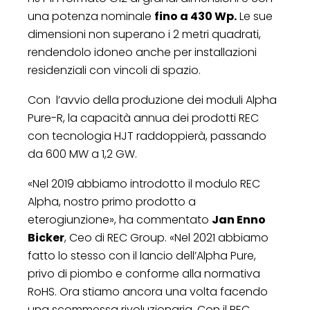
una potenza nominale
fino a 430 Wp.
Le sue
dimensioni non superano i 2 metri quadrati,
rendendolo idoneo anche per installazioni
residenziali con vincoli di spazio.
Con l’avvio della produzione dei moduli Alpha
Pure-R, la capacità annua dei prodotti REC
con tecnologia HJT raddoppierà, passando
da 600 MW a 1,2 GW.
«Nel 2019 abbiamo introdotto il modulo REC
Alpha, nostro primo prodotto a
eterogiunzione», ha commentato
Jan Enno
Bicker
, Ceo di REC Group. «Nel 2021 abbiamo
fatto lo stesso con il lancio dell’Alpha Pure,
privo di piombo e conforme alla normativa
RoHS. Ora stiamo ancora una volta facendo
una scommessa rivoluzionaria. Con il REC