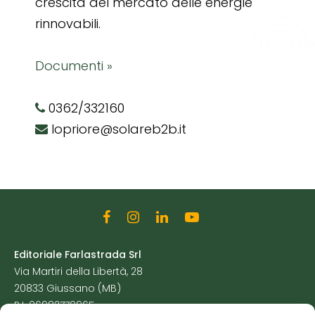
crescita del mercato delle energie
rinnovabili.
Documenti »
0362/332160
lopriore@solareb2b.it
Editoriale Farlastrada Srl
Via Martiri della Libertà, 28
20833 Giussano (MB)
P.I. 06982770965