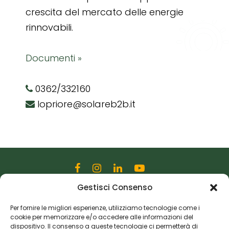
crescita del mercato delle energie
rinnovabili.
Documenti »
0362/332160
lopriore@solareb2b.it
Gestisci Consenso
Editoriale Farlastrada Srl
Via Martiri della Libertà, 28
Per fornire le migliori esperienze, utilizziamo tecnologie come i
cookie per memorizzare e/o accedere alle informazioni del
20833 Giussano (MB)
dispositivo. Il consenso a queste tecnologie ci permetterà di