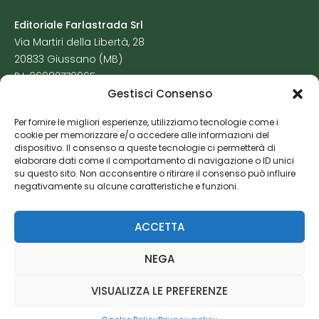
Editoriale Farlastrada Srl
Via Martiri della Libertà, 28
20833 Giussano (MB)
P.I. 06982770965
Gestisci Consenso
Privacy Policy
Per fornire le migliori esperienze, utilizziamo tecnologie come i
Cookie Policy
cookie per memorizzare e/o accedere alle informazioni del
Risorse Aggiuntive
dispositivo. Il consenso a queste tecnologie ci permetterà di
elaborare dati come il comportamento di navigazione o ID unici
su questo sito. Non acconsentire o ritirare il consenso può influire
negativamente su alcune caratteristiche e funzioni.
ACCETTA
NEGA
VISUALIZZA LE PREFERENZE