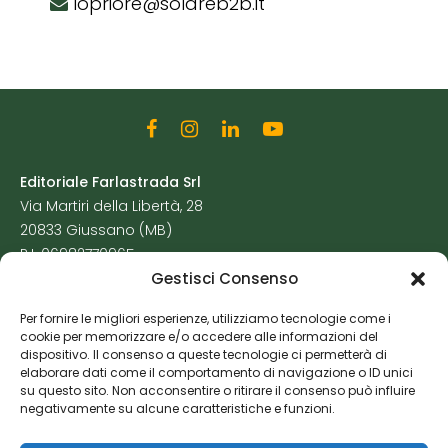
lopriore@solareb2b.it
Editoriale Farlastrada Srl
Via Martiri della Libertà, 28
20833 Giussano (MB)
P.I. 06982770965
Gestisci Consenso
Privacy Policy
Per fornire le migliori esperienze, utilizziamo tecnologie come i
Cookie Policy
cookie per memorizzare e/o accedere alle informazioni del
Risorse Aggiuntive
dispositivo. Il consenso a queste tecnologie ci permetterà di
elaborare dati come il comportamento di navigazione o ID unici
su questo sito. Non acconsentire o ritirare il consenso può influire
negativamente su alcune caratteristiche e funzioni.