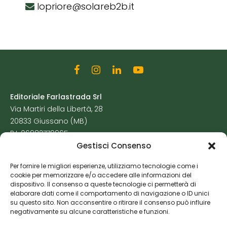
lopriore@solareb2b.it
Editoriale Farlastrada Srl
Via Martiri della Libertà, 28
20833 Giussano (MB)
P.I. 06982770965
Gestisci Consenso
Privacy Policy
Per fornire le migliori esperienze, utilizziamo tecnologie come i
Cookie Policy
cookie per memorizzare e/o accedere alle informazioni del
Risorse Aggiuntive
dispositivo. Il consenso a queste tecnologie ci permetterà di
elaborare dati come il comportamento di navigazione o ID unici
su questo sito. Non acconsentire o ritirare il consenso può influire
negativamente su alcune caratteristiche e funzioni.