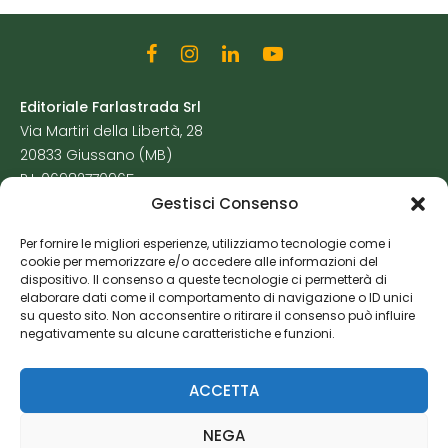
Editoriale Farlastrada Srl
Via Martiri della Libertà, 28
20833 Giussano (MB)
P.I. 06982770965
Gestisci Consenso
Privacy Policy
Per fornire le migliori esperienze, utilizziamo tecnologie come i
Cookie Policy
cookie per memorizzare e/o accedere alle informazioni del
Risorse Aggiuntive
dispositivo. Il consenso a queste tecnologie ci permetterà di
elaborare dati come il comportamento di navigazione o ID unici
su questo sito. Non acconsentire o ritirare il consenso può influire
negativamente su alcune caratteristiche e funzioni.
ACCETTA
NEGA