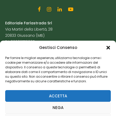
Editoriale Farlastrada Srl
Via Martiri della Libertà, 28
20833 Giussano (MB)
P.I. 06982770965
Gestisci Consenso
Privacy Policy
Per fornire le migliori esperienze, utilizziamo tecnologie come i
Cookie Policy
cookie per memorizzare e/o accedere alle informazioni del
Risorse Aggiuntive
dispositivo. Il consenso a queste tecnologie ci permetterà di
elaborare dati come il comportamento di navigazione o ID unici
su questo sito. Non acconsentire o ritirare il consenso può influire
negativamente su alcune caratteristiche e funzioni.
ACCETTA
NEGA