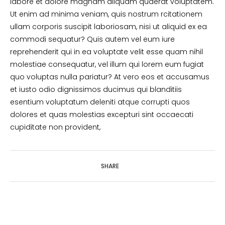
labore et dolore magnam aliquam quaerat voluptatem.
Ut enim ad minima veniam, quis nostrum rcitationem
ullam corporis suscipit laboriosam, nisi ut aliquid ex ea
commodi sequatur? Quis autem vel eum iure
reprehenderit qui in ea voluptate velit esse quam nihil
molestiae consequatur, vel illum qui lorem eum fugiat
quo voluptas nulla pariatur? At vero eos et accusamus
et iusto odio dignissimos ducimus qui blanditiis
esentium voluptatum deleniti atque corrupti quos
dolores et quas molestias excepturi sint occaecati
cupiditate non provident,
SHARE