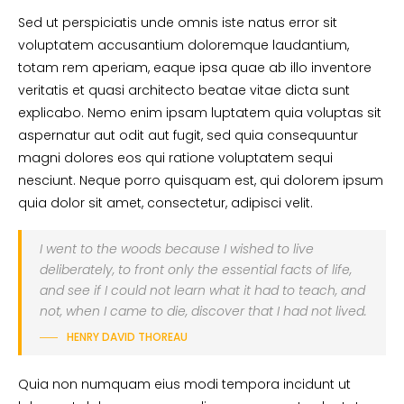
Sed ut perspiciatis unde omnis iste natus error sit
voluptatem accusantium doloremque laudantium,
totam rem aperiam, eaque ipsa quae ab illo inventore
veritatis et quasi architecto beatae vitae dicta sunt
explicabo. Nemo enim ipsam luptatem quia voluptas sit
aspernatur aut odit aut fugit, sed quia consequuntur
magni dolores eos qui ratione voluptatem sequi
nesciunt. Neque porro quisquam est, qui dolorem ipsum
quia dolor sit amet, consectetur, adipisci velit.
I went to the woods because I wished to live
deliberately, to front only the essential facts of life,
and see if I could not learn what it had to teach, and
not, when I came to die, discover that I had not lived.
HENRY DAVID THOREAU
Quia non numquam eius modi tempora incidunt ut