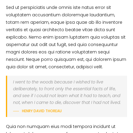
Sed ut perspiciatis unde omnis iste natus error sit
voluptatem accusantium doloremque laudantium,
totam rem aperiam, eaque ipsa quae ab illo inventore
veritatis et quasi architecto beatae vitae dicta sunt
explicabo. Nemo enim ipsam luptatem quia voluptas sit
aspernatur aut odit aut fugit, sed quia consequuntur
magni dolores eos qui ratione voluptatem sequi
nesciunt. Neque porro quisquam est, qui dolorem ipsum
quia dolor sit amet, consectetur, adipisci velit.
I went to the woods because I wished to live
deliberately, to front only the essential facts of life,
and see if I could not learn what it had to teach, and
not, when I came to die, discover that I had not lived.
HENRY DAVID THOREAU
Quia non numquam eius modi tempora incidunt ut