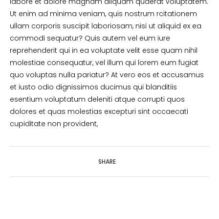
labore et dolore magnam aliquam quaerat voluptatem.
Ut enim ad minima veniam, quis nostrum rcitationem
ullam corporis suscipit laboriosam, nisi ut aliquid ex ea
commodi sequatur? Quis autem vel eum iure
reprehenderit qui in ea voluptate velit esse quam nihil
molestiae consequatur, vel illum qui lorem eum fugiat
quo voluptas nulla pariatur? At vero eos et accusamus
et iusto odio dignissimos ducimus qui blanditiis
esentium voluptatum deleniti atque corrupti quos
dolores et quas molestias excepturi sint occaecati
cupiditate non provident,
SHARE