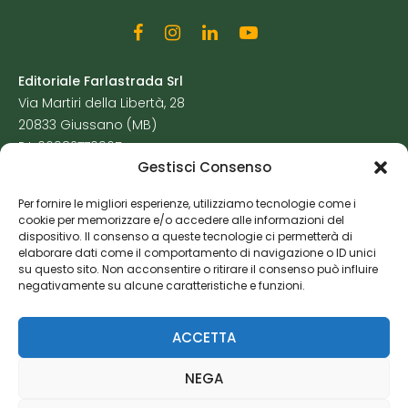
Editoriale Farlastrada Srl
Via Martiri della Libertà, 28
20833 Giussano (MB)
P.I. 06982770965
Gestisci Consenso
Privacy Policy
Per fornire le migliori esperienze, utilizziamo tecnologie come i
Cookie Policy
cookie per memorizzare e/o accedere alle informazioni del
Risorse Aggiuntive
dispositivo. Il consenso a queste tecnologie ci permetterà di
elaborare dati come il comportamento di navigazione o ID unici
su questo sito. Non acconsentire o ritirare il consenso può influire
negativamente su alcune caratteristiche e funzioni.
ACCETTA
NEGA