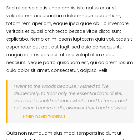
Sed ut perspiciatis unde omnis iste natus error sit
voluptatem accusantium doloremque laudantium,
totam rem aperiam, eaque ipsa quae ab illo inventore
veritatis et quasi architecto beatae vitae dicta sunt
explicabo. Nemo enim ipsam luptatem quia voluptas sit
aspernatur aut odit aut fugit, sed quia consequuntur
magni dolores eos qui ratione voluptatem sequi
nesciunt. Neque porro quisquam est, qui dolorem ipsum
quia dolor sit amet, consectetur, adipisci velit.
I went to the woods because I wished to live
deliberately, to front only the essential facts of life,
and see if I could not learn what it had to teach, and
not, when I came to die, discover that I had not lived.
HENRY DAVID THOREAU
Quia non numquam eius modi tempora incidunt ut