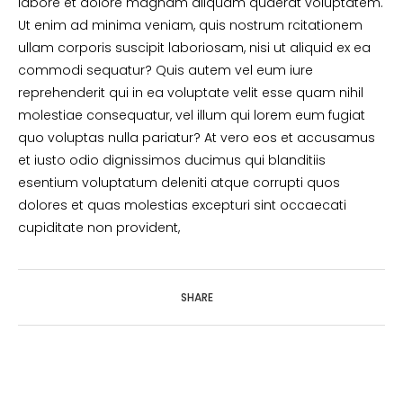
labore et dolore magnam aliquam quaerat voluptatem.
Ut enim ad minima veniam, quis nostrum rcitationem
ullam corporis suscipit laboriosam, nisi ut aliquid ex ea
commodi sequatur? Quis autem vel eum iure
reprehenderit qui in ea voluptate velit esse quam nihil
molestiae consequatur, vel illum qui lorem eum fugiat
quo voluptas nulla pariatur? At vero eos et accusamus
et iusto odio dignissimos ducimus qui blanditiis
esentium voluptatum deleniti atque corrupti quos
dolores et quas molestias excepturi sint occaecati
cupiditate non provident,
SHARE