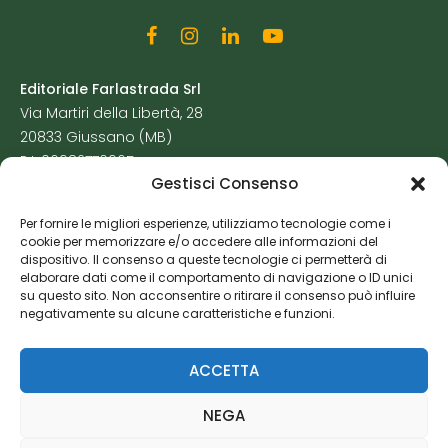
Editoriale Farlastrada Srl
Via Martiri della Libertà, 28
20833 Giussano (MB)
P.I. 06982770965
Gestisci Consenso
Privacy Policy
Per fornire le migliori esperienze, utilizziamo tecnologie come i
Cookie Policy
cookie per memorizzare e/o accedere alle informazioni del
Risorse Aggiuntive
dispositivo. Il consenso a queste tecnologie ci permetterà di
elaborare dati come il comportamento di navigazione o ID unici
su questo sito. Non acconsentire o ritirare il consenso può influire
negativamente su alcune caratteristiche e funzioni.
ACCETTA
NEGA