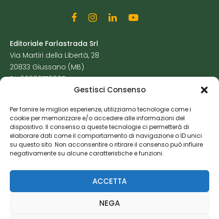
Editoriale Farlastrada Srl
Via Martiri della Libertà, 28
20833 Giussano (MB)
P.I. 06982770965
Gestisci Consenso
Privacy Policy
Per fornire le migliori esperienze, utilizziamo tecnologie come i
Cookie Policy
cookie per memorizzare e/o accedere alle informazioni del
Risorse Aggiuntive
dispositivo. Il consenso a queste tecnologie ci permetterà di
elaborare dati come il comportamento di navigazione o ID unici
su questo sito. Non acconsentire o ritirare il consenso può influire
negativamente su alcune caratteristiche e funzioni.
ACCETTA
NEGA