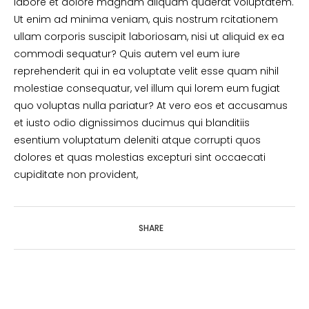
labore et dolore magnam aliquam quaerat voluptatem.
Ut enim ad minima veniam, quis nostrum rcitationem
ullam corporis suscipit laboriosam, nisi ut aliquid ex ea
commodi sequatur? Quis autem vel eum iure
reprehenderit qui in ea voluptate velit esse quam nihil
molestiae consequatur, vel illum qui lorem eum fugiat
quo voluptas nulla pariatur? At vero eos et accusamus
et iusto odio dignissimos ducimus qui blanditiis
esentium voluptatum deleniti atque corrupti quos
dolores et quas molestias excepturi sint occaecati
cupiditate non provident,
SHARE