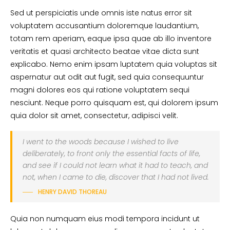
Sed ut perspiciatis unde omnis iste natus error sit
voluptatem accusantium doloremque laudantium,
totam rem aperiam, eaque ipsa quae ab illo inventore
veritatis et quasi architecto beatae vitae dicta sunt
explicabo. Nemo enim ipsam luptatem quia voluptas sit
aspernatur aut odit aut fugit, sed quia consequuntur
magni dolores eos qui ratione voluptatem sequi
nesciunt. Neque porro quisquam est, qui dolorem ipsum
quia dolor sit amet, consectetur, adipisci velit.
I went to the woods because I wished to live
deliberately, to front only the essential facts of life,
and see if I could not learn what it had to teach, and
not, when I came to die, discover that I had not lived.
HENRY DAVID THOREAU
Quia non numquam eius modi tempora incidunt ut