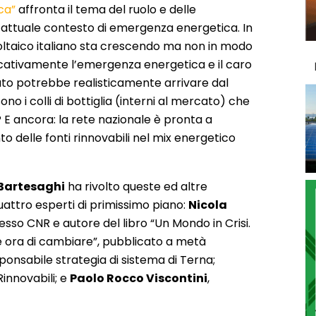
ca”
affronta il tema del ruolo e delle
ll’attuale contesto di emergenza energetica. In
voltaico italiano sta crescendo ma non in modo
icativamente l’emergenza energetica e il caro
buto potrebbe realisticamente arrivare dal
ono i colli di bottiglia (interni al mercato) che
? E ancora: la rete nazionale è pronta a
delle fonti rinnovabili nel mix energetico
Bartesaghi
ha rivolto queste ed altre
uattro esperti di primissimo piano:
Nicola
resso CNR e autore del libro “Un Mondo in Crisi.
 è ora di cambiare”, pubblicato a metà
sponsabile strategia di sistema di Terna;
Rinnovabili; e
Paolo Rocco Viscontini
,