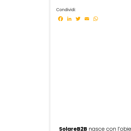
Condividi:
Facebook
LinkedIn
Twitter
Email
WhatsApp
SolareB2B
nasce con l’obiet