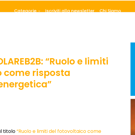
Categorie
Iscriviti alla newsletter
Chi Siamo
LAREB2B: “Ruolo e limiti
co come risposta
energetica”
l titolo
“Ruolo e limiti del fotovoltaico come