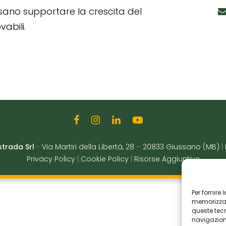
ssano supportare la crescita del
abili.
strada Srl
-
Via Martiri della Libertà, 28
–
20833 Giussano (MB)
|
Privacy Policy
|
Cookie Policy
|
Risorse Aggiuntive
Per fornire
memorizzare
queste tec
navigazione