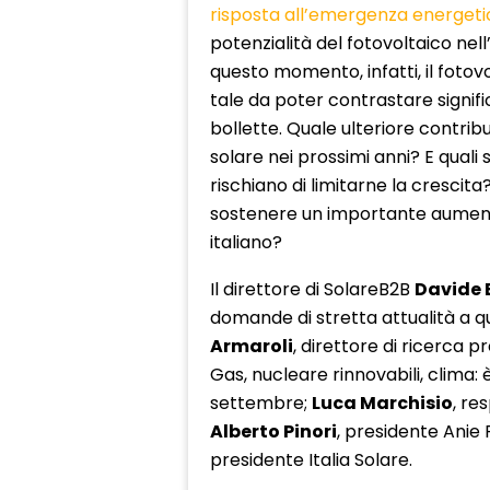
risposta all’emergenza energeti
potenzialità del fotovoltaico ne
questo momento, infatti, il foto
tale da poter contrastare signif
bollette. Quale ulteriore contri
solare nei prossimi anni? E quali s
rischiano di limitarne la crescita
sostenere un importante aumento 
italiano?
Il direttore di SolareB2B
Davide 
domande di stretta attualità a q
Armaroli
, direttore di ricerca p
Gas, nucleare rinnovabili, clima:
settembre;
Luca Marchisio
, re
Alberto Pinori
, presidente Anie 
presidente Italia Solare.