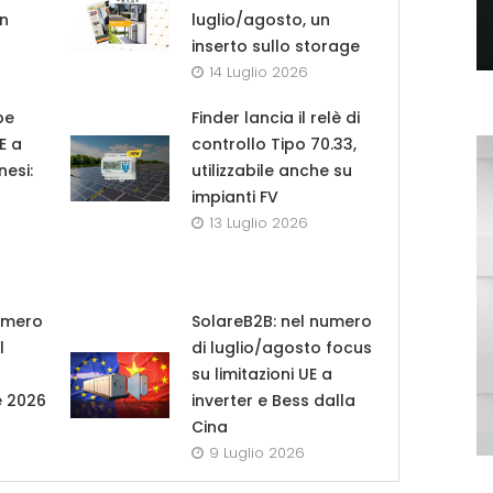
in
luglio/agosto, un
inserto sullo storage
14 Luglio 2026
pe
Finder lancia il relè di
UE a
controllo Tipo 70.33,
nesi:
utilizzabile anche su
impianti FV
13 Luglio 2026
umero
SolareB2B: nel numero
l
di luglio/agosto focus
su limitazioni UE a
e 2026
inverter e Bess dalla
Cina
9 Luglio 2026