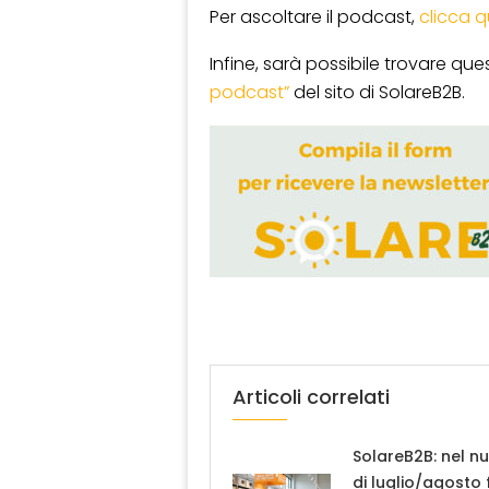
Per ascoltare il podcast,
clicca q
Infine, sarà possibile trovare ques
podcast”
del sito di SolareB2B.
Articoli correlati
SolareB2B: nel n
di luglio/agosto