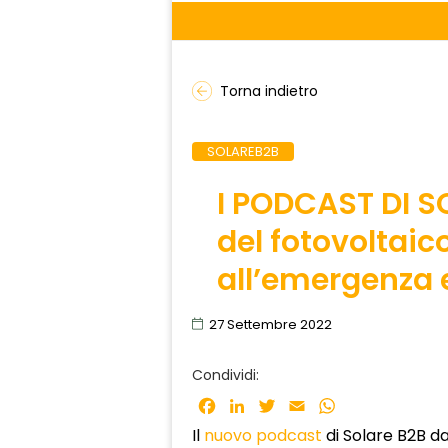
Torna indietro
SOLAREB2B
I PODCAST DI SO
del fotovoltai
all’emergenza 
27 Settembre 2022
Condividi:
Facebook
LinkedIn
Twitter
Email
WhatsApp
Il
nuovo podcast
di Solare B2B da