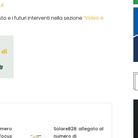
ui
to e i futuri interventi nella sezione
“Video e
umero
SolareB2B: allegato al
 focus
numero di