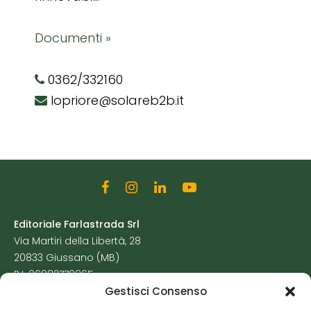
Documenti »
0362/332160
lopriore@solareb2b.it
Editoriale Farlastrada Srl
Via Martiri della Libertà, 28
20833 Giussano (MB)
P.I. 06982770965
Gestisci Consenso
Privacy Policy