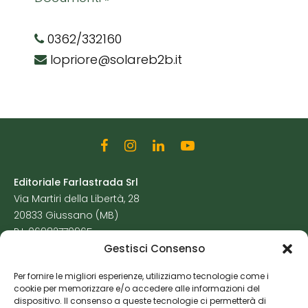
0362/332160
lopriore@solareb2b.it
Editoriale Farlastrada Srl
Via Martiri della Libertà, 28
20833 Giussano (MB)
P.I. 06982770965
Gestisci Consenso
Privacy Policy
Per fornire le migliori esperienze, utilizziamo tecnologie come i
Cookie Policy
cookie per memorizzare e/o accedere alle informazioni del
Risorse Aggiuntive
dispositivo. Il consenso a queste tecnologie ci permetterà di