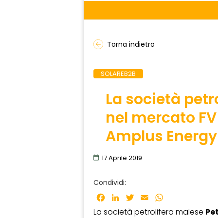
Torna indietro
SOLAREB2B
La società petr
nel mercato FV 
Amplus Energy 
17 Aprile 2019
Condividi:
Facebook
LinkedIn
Twitter
Email
WhatsApp
La società petrolifera malese
Pe