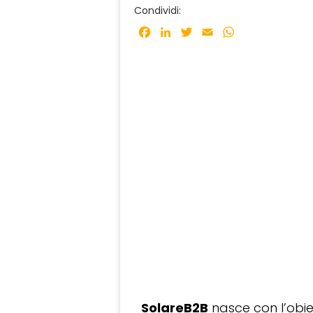
Condividi:
Facebook
LinkedIn
Twitter
Email
WhatsApp
SolareB2B
nasce con l’obiet