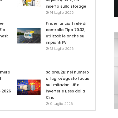
in
luglio/agosto, un
inserto sullo storage
14 Luglio 2026
pe
Finder lancia il relè di
UE a
controllo Tipo 70.33,
nesi:
utilizzabile anche su
impianti FV
13 Luglio 2026
umero
SolareB2B: nel numero
l
di luglio/agosto focus
su limitazioni UE a
e 2026
inverter e Bess dalla
Cina
9 Luglio 2026