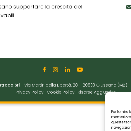
ssano supportare la crescita del
abili.
strada Srl
-
Via Martiri della Libertà, 28
–
20833 Giussano (MB)
|
Privacy Policy
|
Cookie Policy
|
Risorse Aggiuntive
Per fornire
memorizzare
queste tec
navigazione