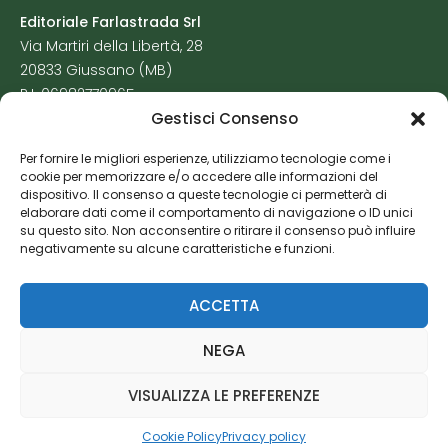
Editoriale Farlastrada Srl
Via Martiri della Libertà, 28
20833 Giussano (MB)
P.I. 06982770965
Gestisci Consenso
Privacy Policy
Per fornire le migliori esperienze, utilizziamo tecnologie come i
Cookie Policy
cookie per memorizzare e/o accedere alle informazioni del
Risorse Aggiuntive
dispositivo. Il consenso a queste tecnologie ci permetterà di
elaborare dati come il comportamento di navigazione o ID unici
su questo sito. Non acconsentire o ritirare il consenso può influire
negativamente su alcune caratteristiche e funzioni.
ACCETTA
NEGA
VISUALIZZA LE PREFERENZE
Cookie Policy
Privacy policy