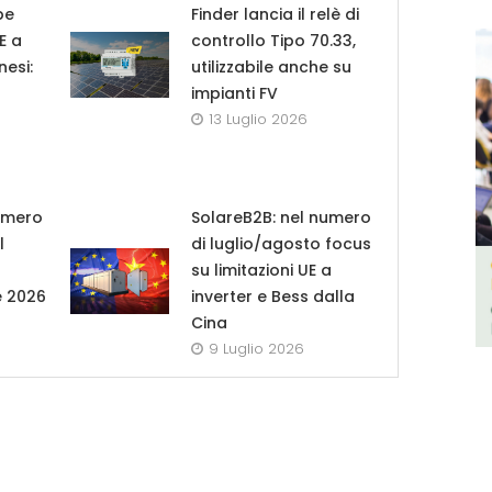
pe
Finder lancia il relè di
UE a
controllo Tipo 70.33,
nesi:
utilizzabile anche su
impianti FV
13 Luglio 2026
umero
SolareB2B: nel numero
l
di luglio/agosto focus
su limitazioni UE a
e 2026
inverter e Bess dalla
Cina
9 Luglio 2026