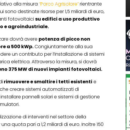
lativo alla misura
“Parco Agrisolare”
rientrante
cui sono destinate risorse per 1,5 miliardi di euro,
anti fotovoltaici
su edifici a uso produttivo
co e agroindustriale.
zzare dovrà avere
potenza di picco non
ore a 500 kWp.
Congiuntamente alla sua
edere un contributo per l’installazione di sistemi
arica elettrica. Attraverso la misura, si dovrà
no 375 MW di nuovi impianti fotovoltaici.
di
rimuovere e smaltire i tetti esistenti
e
anche creare sistemi automatizzati di
stallare pannelli solari e sistemi di gestione
umulatori.
izzazione di interventi nel settore della
na quota pari a 1,2 miliardi di euro. Inoltre 150