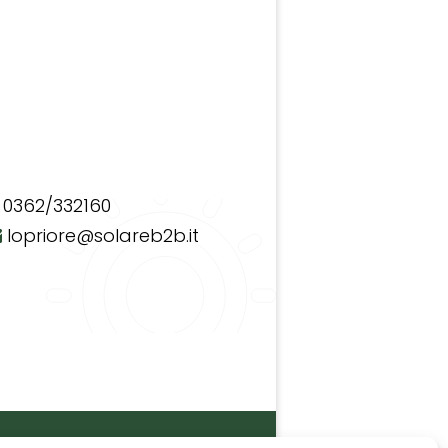
0362/332160
lopriore@solareb2b.it