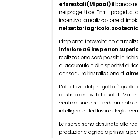
e forestali (Mipaaf)
il bando re
nei progetti del Pnrr. Il progetto, 
incentiva la realizzazione di impi
nei settori agricolo, zootecni
L’impianto fotovoltaico da reali
inferiore a 6 kWp e non superi
realizzazione sarà possibile richi
di accumulo e di dispositivi di ric
conseguire l’installazione di
alme
L’obiettivo del progetto è quello 
costruire nuovi tetti isolati. Ma 
ventilazione e raffreddamento e in
intelligente dei flussi e degli acc
Le risorse sono destinate alla real
produzione agricola primaria per u