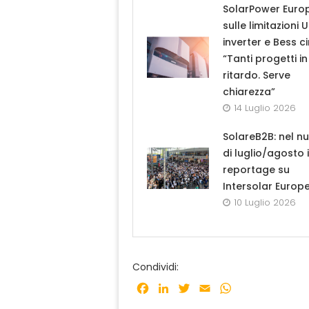
SolarPower Euro
sulle limitazioni 
inverter e Bess ci
“Tanti progetti in
ritardo. Serve
chiarezza”
14 Luglio 2026
SolareB2B: nel n
di luglio/agosto i
reportage su
Intersolar Europ
10 Luglio 2026
Condividi:
Facebook
LinkedIn
Twitter
Email
WhatsApp