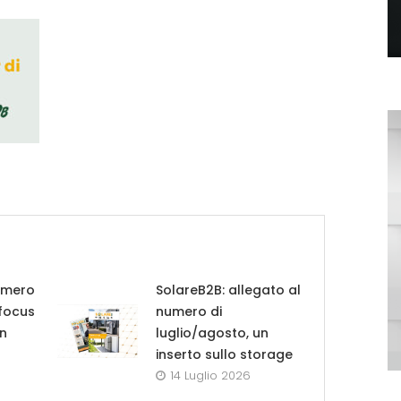
umero
SolareB2B: allegato al
 focus
numero di
in
luglio/agosto, un
inserto sullo storage
14 Luglio 2026