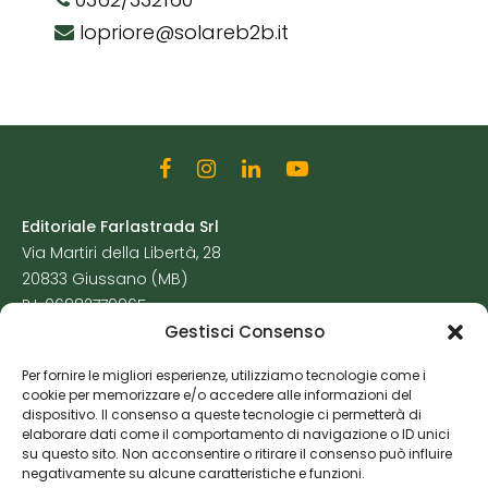
lopriore@solareb2b.it
Editoriale Farlastrada Srl
Via Martiri della Libertà, 28
20833 Giussano (MB)
P.I. 06982770965
Gestisci Consenso
Privacy Policy
Per fornire le migliori esperienze, utilizziamo tecnologie come i
Cookie Policy
cookie per memorizzare e/o accedere alle informazioni del
Risorse Aggiuntive
dispositivo. Il consenso a queste tecnologie ci permetterà di
elaborare dati come il comportamento di navigazione o ID unici
su questo sito. Non acconsentire o ritirare il consenso può influire
negativamente su alcune caratteristiche e funzioni.