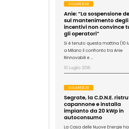
SOLAREB2B
Anie: “La sospensione de
sul mantenimento degli
incentivi non convince t
gli operatori”
Si è tenuto questa mattina (10 l
a Milano il confronto tra Anie
Rinnovabili e …
10 Luglio 2015
SOLAREB2B
Segrate, la C.D.N.E. ristr
capannone e installa
impianto da 20 kWp in
autoconsumo
La Casa delle Nuove Energie ha