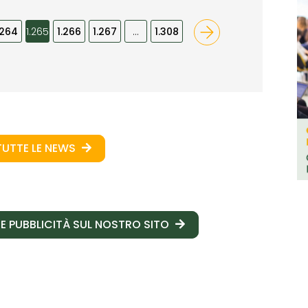
.264
1.265
1.266
1.267
…
1.308
TUTTE LE NEWS
E PUBBLICITÀ SUL NOSTRO SITO