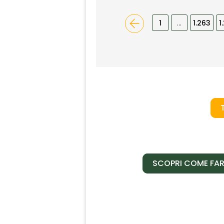
1
…
1.263
1
SCOPRI COME FAR