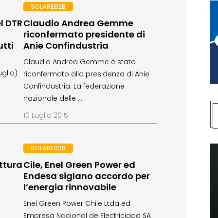
SOLAREB2B
l DTR
Claudio Andrea Gemme
riconfermato presidente di
utti
Anie Confindustria
Claudio Andrea Gemme è stato
uglio)
riconfermato alla presidenza di Anie
Confindustria. La federazione
nazionale delle …
10 Luglio 2015
SOLAREB2B
uttura
Cile, Enel Green Power ed
Endesa siglano accordo per
l’energia rinnovabile
Enel Green Power Chile Ltda ed
Empresa Nacional de Electricidad SA