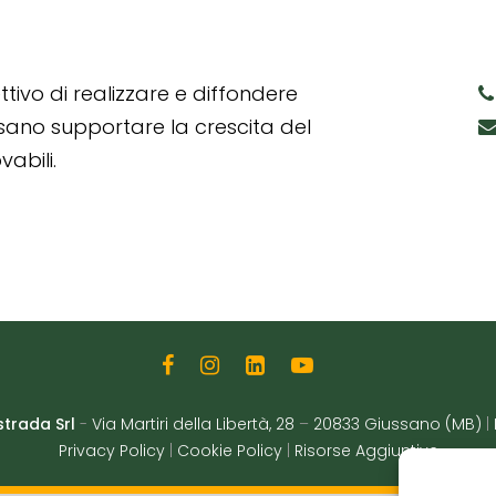
tivo di realizzare e diffondere
ssano supportare la crescita del
abili.
strada Srl
-
Via Martiri della Libertà, 28
–
20833 Giussano (MB)
|
Privacy Policy
|
Cookie Policy
|
Risorse Aggiuntive