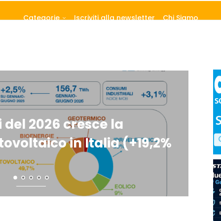
Categorie
Iscriviti alla newsletter
Chi Siamo
i del 2026 cresce la
Fotovoltaico Italia, la nu
So
ovoltaico in Italia (+19,2%
connessa nel 1H 2026 super
lim
cala solo il...
sol