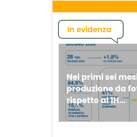
In evidenza
Nei primi sei mes
produzione da fot
rispetto al 1H...