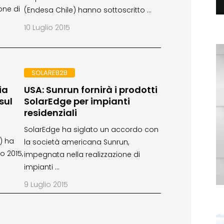
ione di
(Endesa Chile) hanno sottoscritto …
10 Luglio 2015
SOLAREB2B
ia
USA: Sunrun fornirà i prodotti
sul
SolarEdge per impianti
residenziali
SolarEdge ha siglato un accordo con
E) ha
la società americana Sunrun,
o 2015,
impegnata nella realizzazione di
impianti …
9 Luglio 2015