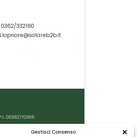
0362/332160
lopriore@solareb2b.it
P.I. 06982770965
Gestisci Consenso