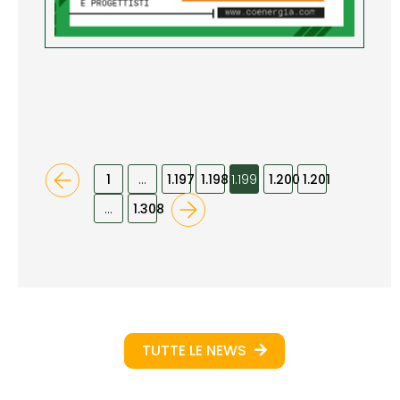
1
…
1.197
1.198
1.199
1.200
1.201
…
1.308
TUTTE LE NEWS