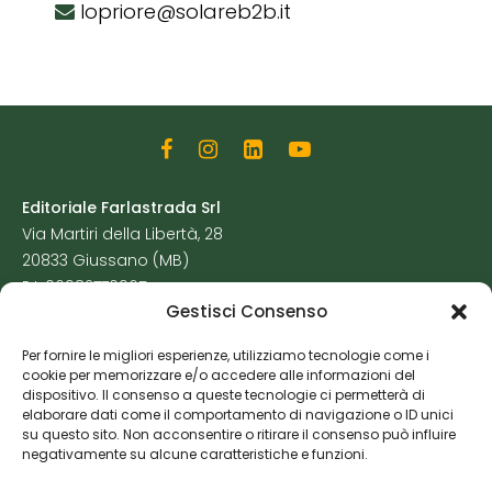
lopriore@solareb2b.it
Editoriale Farlastrada Srl
Via Martiri della Libertà, 28
20833 Giussano (MB)
P.I. 06982770965
Gestisci Consenso
Privacy Policy
Per fornire le migliori esperienze, utilizziamo tecnologie come i
Cookie Policy
cookie per memorizzare e/o accedere alle informazioni del
Risorse Aggiuntive
dispositivo. Il consenso a queste tecnologie ci permetterà di
elaborare dati come il comportamento di navigazione o ID unici
su questo sito. Non acconsentire o ritirare il consenso può influire
negativamente su alcune caratteristiche e funzioni.