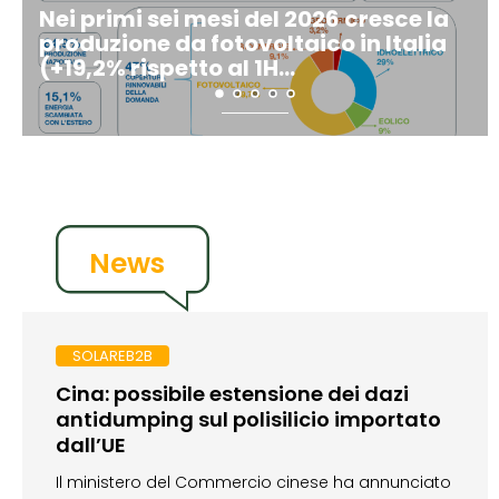
Nei primi sei mesi del 2026 cresce la
Fotovoltaico Italia
produzione da fotovoltaico in Italia
connessa nel 1H 202
(+19,2% rispetto al 1H...
(+12%); cala solo il..
News
SOLAREB2B
Cina: possibile estensione dei dazi
antidumping sul polisilicio importato
dall’UE
Il ministero del Commercio cinese ha annunciato