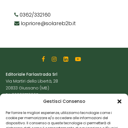
0362/332160
lopriore@solareb2b.it
Editoriale Farlastrada Srl
Via Martiri della Libertà, 28
20833 Giussano (MB)
P.I. 06982770965
Gestisci Consenso
Privacy Policy
Per fornire le migliori esperienze, utilizziamo tecnologie come i
Cookie Policy
cookie per memorizzare e/o accedere alle informazioni del
Risorse Aggiuntive
dispositivo. Il consenso a queste tecnologie ci permetterà di