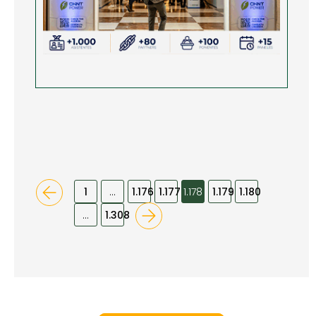
1
…
1.176
1.177
1.178
1.179
1.180
…
1.308