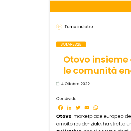
Torna indietro
SOLAREB2B
Otovo insieme
le comunità ene
4 Ottobre 2022
Condividi:
Facebook
LinkedIn
Twitter
Email
WhatsApp
Otovo
, marketplace europeo dedi
ambito residenziale, ha stretto 