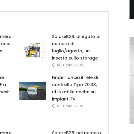
umero
SolareB2B: allegato al
 focus
numero di
in
luglio/agosto, un
inserto sullo storage
14 Luglio 2026
pe
Finder lancia il relè di
UE a
controllo Tipo 70.33,
nesi:
utilizzabile anche su
impianti FV
13 Luglio 2026
umero
SolareB2B: nel numero