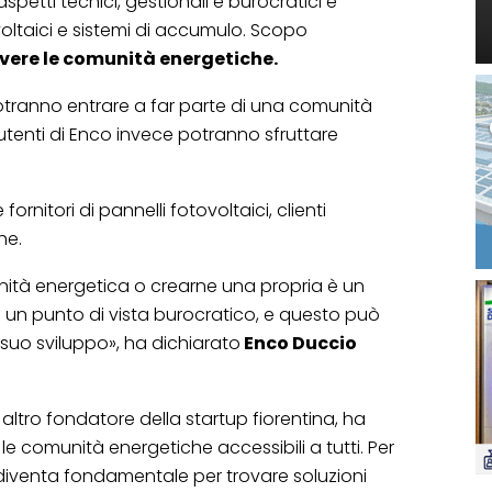
spetti tecnici, gestionali e burocratici e
ovoltaici e sistemi di accumulo. Scopo
ere le comunità energetiche.
o potranno entrare a far parte di una comunità
utenti di Enco invece potranno sfruttare
ornitori di pannelli fotovoltaici, clienti
he.
nità energetica o crearne una propria è un
n punto di vista burocratico, e questo può
 suo sviluppo», ha dichiarato
Enco Duccio
altro fondatore della startup fiorentina, ha
e comunità energetiche accessibili a tutti. Per
iventa fondamentale per trovare soluzioni