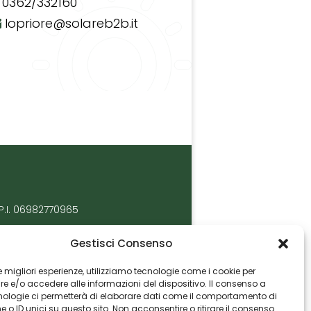
0362/332160
lopriore@solareb2b.it
P.I. 06982770965
Gestisci Consenso
 le migliori esperienze, utilizziamo tecnologie come i cookie per
 e/o accedere alle informazioni del dispositivo. Il consenso a
nologie ci permetterà di elaborare dati come il comportamento di
 o ID unici su questo sito. Non acconsentire o ritirare il consenso