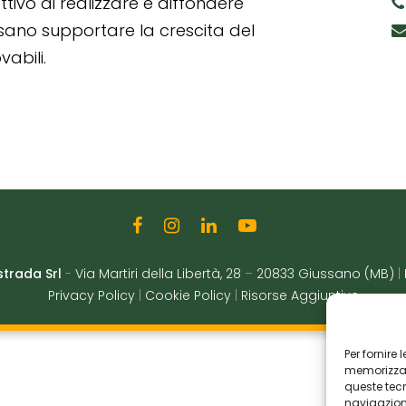
tivo di realizzare e diffondere
ssano supportare la crescita del
abili.
strada Srl
-
Via Martiri della Libertà, 28
–
20833 Giussano (MB)
|
Privacy Policy
|
Cookie Policy
|
Risorse Aggiuntive
Per fornire
memorizzare
queste tec
navigazione