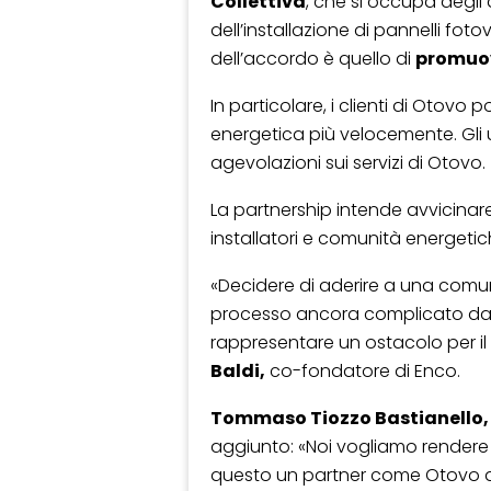
Collettiva
, che si occupa degli a
dell’installazione di pannelli fot
dell’accordo è quello di
promuov
In particolare, i clienti di Otov
energetica più velocemente. Gli 
agevolazioni sui servizi di Otovo.
La partnership intende avvicinare f
installatori e comunità energetic
«Decidere di aderire a una comu
processo ancora complicato da u
rappresentare un ostacolo per il
Baldi,
co-fondatore di Enco.
Tommaso Tiozzo Bastianello,
aggiunto: «Noi vogliamo rendere l
questo un partner come Otovo d