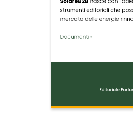
SolareB2B
nasce con l’obiet
strumenti editoriali che po
mercato delle energie rinnov
Documenti »
Editoriale Farla