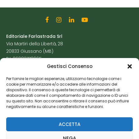
Editoriale Farlastrada Srl
Via Martiri della Libertà, 28
20833 Giussano (MB)
P.I. 06982770965
Gestisci Consenso
Privacy Policy
Per fornire le migliori esperienze, utilizziamo tecnologie come i
Cookie Policy
cookie per memorizzare e/o accedere alle informazioni del
Risorse Aggiuntive
dispositivo. Il consenso a queste tecnologie ci permetterà di
elaborare dati come il comportamento di navigazione o ID unici
su questo sito. Non acconsentire o ritirare il consenso può influire
negativamente su alcune caratteristiche e funzioni.
ACCETTA
NEGA