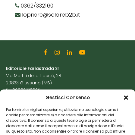
0362/332160
lopriore@solareb2b.it
Editoriale Farlastrada Srl
Via Martiri della Libertà, 28
20833 Giussano (MB)
P.I. 06982770965
Gestisci Consenso
Privacy Policy
Per fornire le migliori esperienze, utilizziamo tecnologie come i
Cookie Policy
cookie per memorizzare e/o accedere alle informazioni del
Risorse Aggiuntive
dispositivo. Il consenso a queste tecnologie ci permetterà di
elaborare dati come il comportamento di navigazione o ID unici
su questo sito. Non acconsentire o ritirare il consenso può influire