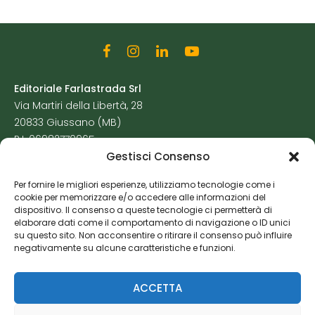
Editoriale Farlastrada Srl
Via Martiri della Libertà, 28
20833 Giussano (MB)
P.I. 06982770965
Gestisci Consenso
Privacy Policy
Per fornire le migliori esperienze, utilizziamo tecnologie come i
Cookie Policy
cookie per memorizzare e/o accedere alle informazioni del
Risorse Aggiuntive
dispositivo. Il consenso a queste tecnologie ci permetterà di
elaborare dati come il comportamento di navigazione o ID unici
su questo sito. Non acconsentire o ritirare il consenso può influire
negativamente su alcune caratteristiche e funzioni.
ACCETTA